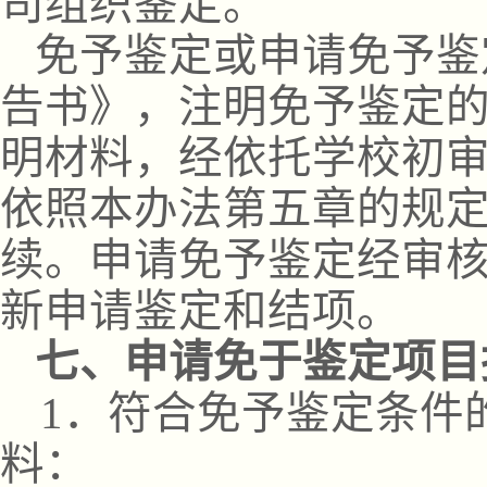
司组织鉴定。
免予鉴定或申请免予鉴
告书》，注明免予鉴定
明材料，经依托学校初
依照本办法第五章的规
续。申请免予鉴定经审
新申请鉴定和结项。
七、申请免于鉴定项目
1
．符合免予鉴定条件
料：