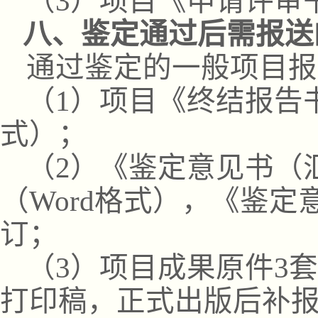
（3）项目《申请评审
八、鉴定通过后需报送
通过鉴定的一般项目报
（1）项目《终结报告书
式）；
（2）《鉴定意见书（
（Word格式），《鉴
订；
（3）项目成果原件3
打印稿，正式出版后补报