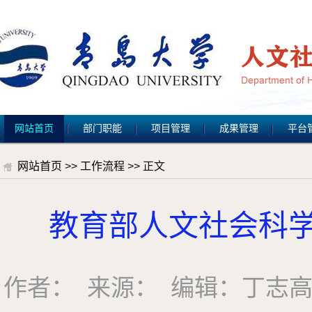
网站首页
部门职能
项目管理
成果管理
平台
网站首页
>>
工作流程
>> 正文
教育部人文社会科
作者： 来源： 编辑：丁志高 