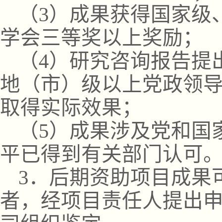
（3）成果获得国家级
学会三等奖以上奖励；
（4）研究咨询报告提
地（市）级以上党政领
取得实际效果；
（5）成果涉及党和国
平已得到有关部门认可
3
．后期资助项目成果
者，经项目责任人提出