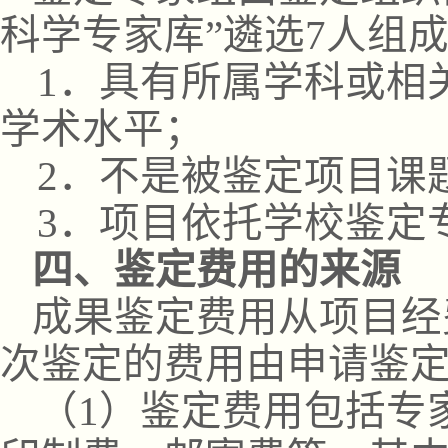
科学专家库”遴选7人组
1
．具有所属学科或相
学术水平；
2
．不是被鉴定项目课
3
．项目依托学校鉴定
四、鉴定费用的来源
成果鉴定费用从项目经
次鉴定的费用由申请鉴
（1）鉴定费用包括专